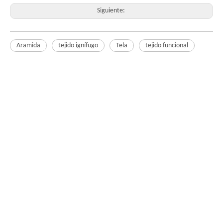
Siguiente:
Aramida
tejido ignífugo
Tela
tejido funcional