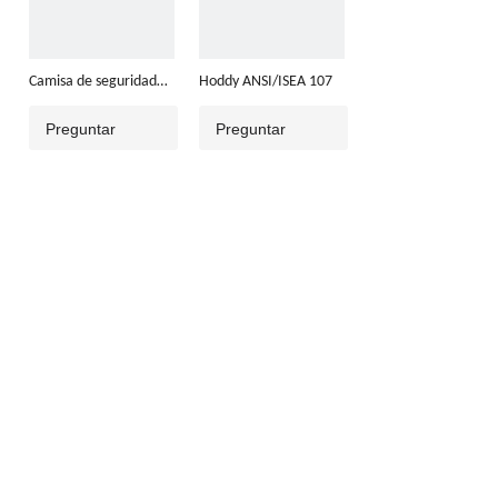
Camisa de seguridad
Hoddy ANSI/ISEA 107
manga corta y larga
Preguntar
Preguntar
ANSI/ISEA 107