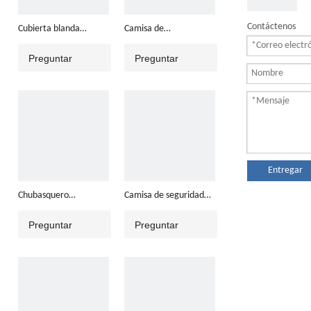
Contáctenos
Cubierta blanda
Camisa de
ANSI/ISEA 107
seguridad/Chaleco de
Preguntar
Preguntar
seguridad ANSI/ISEA
107
Entregar
Chubasquero
Camisa de seguridad
ANSI/ISEA 107
manga corta y larga
Preguntar
Preguntar
ANSI/ISEA 107