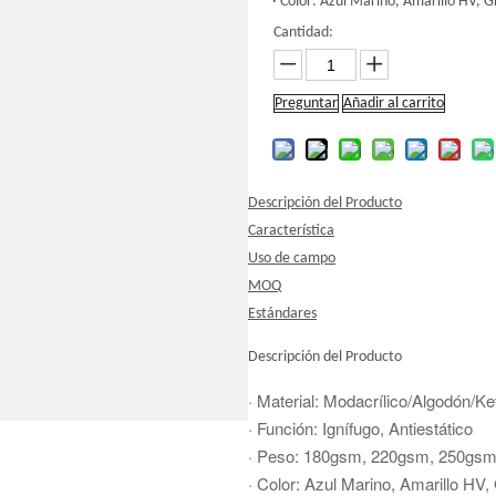
· Color: Azul Marino, Amarillo HV, Gr
Cantidad:
Preguntar
Añadir al carrito
Descripción del Producto
Característica
Uso de campo
MOQ
Estándares
Descripción del Producto
· Material: Modacrílico/Algodón/Ke
· Función: Ignífugo, Antiestático
· Peso: 180gsm, 220gsm, 250gs
· Color: Azul Marino, Amarillo HV, 