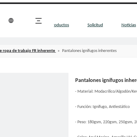
Sobre nosotros
Productos
Solicitud
Noticias
de ropa de trabajo FR inherente
»
Pantalones ignífugos inherentes
Pantalones ignífugos inhe
· Material: Modacrílico/Algodón/Ke
· Función: Ignífugo, Antiestático
· Peso: 180gsm, 220gsm, 250gsm, 