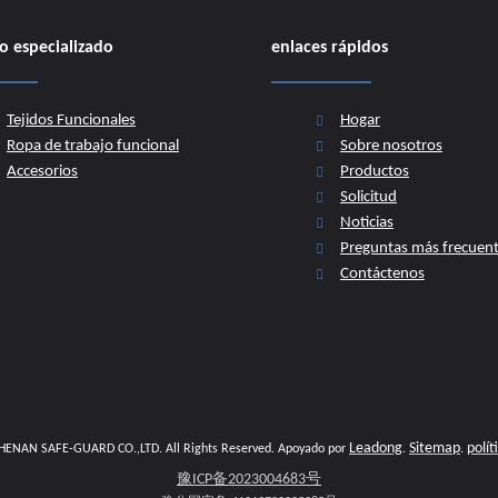
o especializado
enlaces rápidos
Tejidos Funcionales
Hogar
Ropa de trabajo funcional
Sobre nosotros
Camisa de seguridad manga corta y larga ANSI/ISEA 107
Accesorios
Productos
Solicitud
Noticias
Preguntas más frecuen
Contáctenos
Camisa de seguridad manga corta y larga ANSI/ISEA 107
Leadong
Sitemap
polít
​​​​​ HENAN SAFE-GUARD CO.,LTD. All Rights Reserved. Apoyado por
.
.
豫ICP备2023004683号