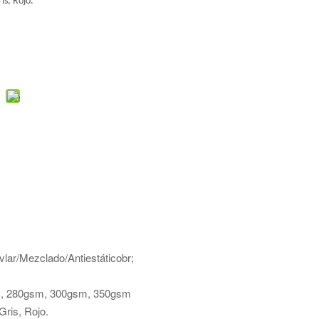
is, Rojo.
vlar/Mezclado/Antiestáticobr;
m, 280gsm, 300gsm, 350gsm
Gris, Rojo.