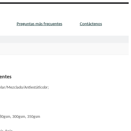
Preguntas más frecuentes
Contáctenos
rentes
vlar/Mezclado/Antiestáticobr;
280gsm, 300gsm, 350gsm