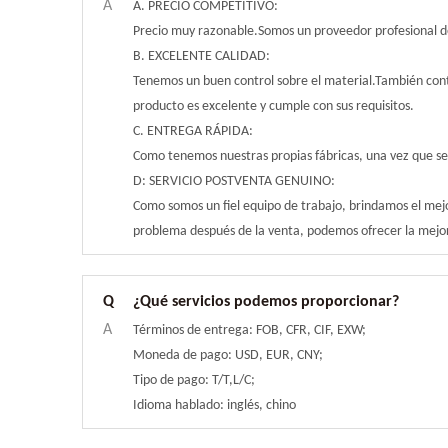
A
A. PRECIO COMPETITIVO:
Precio muy razonable.Somos un proveedor profesional de
B. EXCELENTE CALIDAD:
Tenemos un buen control sobre el material.También cont
producto es excelente y cumple con sus requisitos.
C. ENTREGA RÁPIDA:
Como tenemos nuestras propias fábricas, una vez que se
D: SERVICIO POSTVENTA GENUINO:
Como somos un fiel equipo de trabajo, brindamos el mejo
problema después de la venta, podemos ofrecer la mejor
Q
¿Qué servicios podemos proporcionar?
A
Términos de entrega: FOB, CFR, CIF, EXW;
Moneda de pago: USD, EUR, CNY;
Tipo de pago: T/T,L/C;
Idioma hablado: inglés, chino