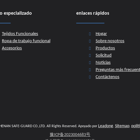
o especializado
enlaces rápidos
Tejidos Funcionales
Hogar
Ropa de trabajo funcional
Sobre nosotros
Hoddy ANSI/ISEA 107
Accesorios
Productos
Solicitud
Noticias
Preguntas más frecuen
Contáctenos
Camisa de seguridad manga corta y larga ANSI/ISEA 107
Leadong
Sitemap
polít
​​​​​ HENAN SAFE-GUARD CO.,LTD. All Rights Reserved. Apoyado por
.
.
豫ICP备2023004683号