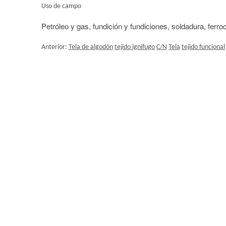
Uso de campo
Petróleo y gas, fundición y fundiciones, soldadura, ferrocar
Anterior:
Tela de algodón
tejido ignífugo
C/N
Tela
tejido funcional